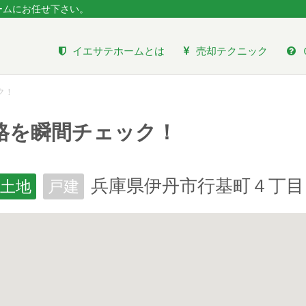
ームにお任せ下さい。
イエサテホームとは
売却テクニック
ク！
格を瞬間チェック！
兵庫県伊丹市行基町４丁目
土地
戸建