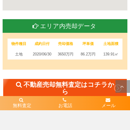
エリア内売却データ
物件種目
成約日付
売却価格
坪単価
土地面積
土地
2020/06/30
3650万円
86.2万円
139.91㎡
不動産売却無料査定はコチラか
ら
無料査定
お電話
メール
近隣エリア