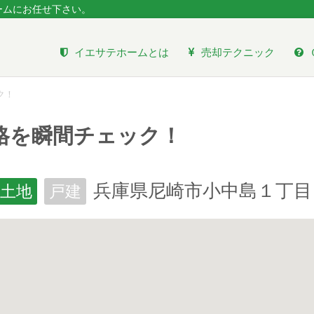
ームにお任せ下さい。
イエサテホームとは
売却テクニック
ク！
格を瞬間チェック！
兵庫県尼崎市小中島１丁目
土地
戸建