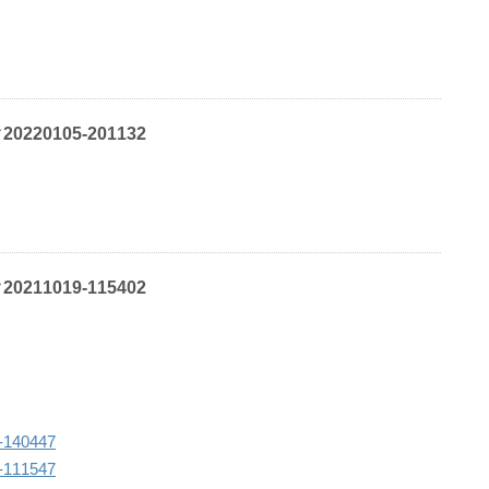
20105-201132
11019-115402
40447
11547