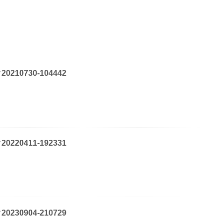
10730-104442
20411-192331
30904-210729