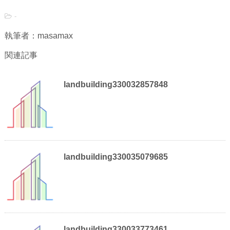
-
執筆者：masamax
関連記事
landbuilding330032857848
landbuilding330035079685
landbuilding330033773461