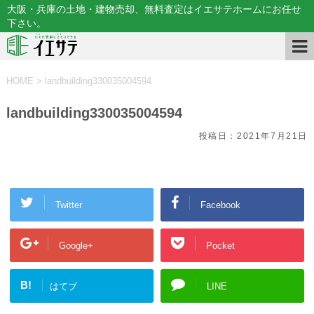
大阪・兵庫の土地・建物売却、無料査定はイエサテホームにお任せ
下さい。
HOME
>
landbuilding330035004594
landbuilding330035004594
投稿日：
2021年7月21日
Twitter
Facebook
Google+
Pocket
B!
はてブ
LINE