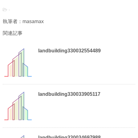
-
執筆者：masamax
関連記事
landbuilding330032554489
landbuilding330033905117
landbuilding330034697988