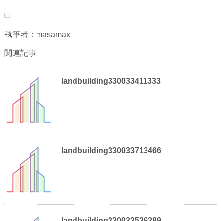
-
執筆者：masamax
関連記事
landbuilding330033411333
landbuilding330033713466
landbuilding330033529289