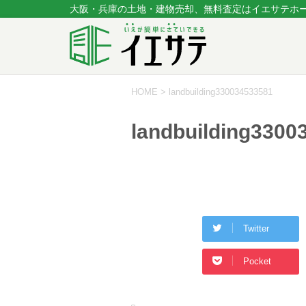
大阪・兵庫の土地・建物売却、無料査定はイエサテホ
HOME
>
landbuilding330034533581
landbuilding3300
Twitter
Pocket