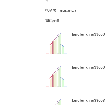
-
執筆者：masamax
関連記事
landbuilding3300
landbuilding3300
landbuilding3300