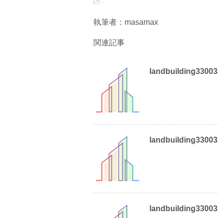
-
執筆者：masamax
関連記事
landbuilding3300
landbuilding3300
landbuilding3300