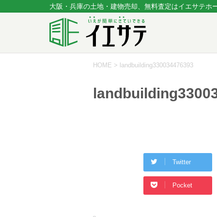
大阪・兵庫の土地・建物売却、無料査定はイエサテホ
HOME
>
landbuilding330034476393
landbuilding3300
Twitter
Pocket