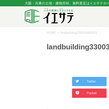
大阪・兵庫の土地・建物売却、無料査定はイエサテホ
HOME
>
landbuilding330034465925
landbuilding3300
Twitter
Pocket