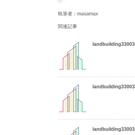
-
執筆者：masamax
関連記事
landbuilding3300
landbuilding3300
landbuilding3300