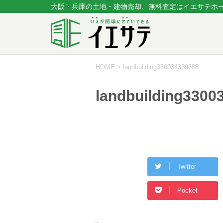
大阪・兵庫の土地・建物売却、無料査定はイエサテホ
HOME
>
landbuilding330034339688
landbuilding3300
Twitter
Pocket