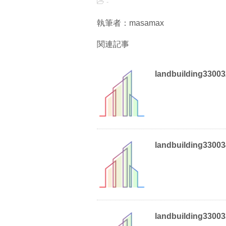
-
執筆者：masamax
関連記事
landbuilding3300
landbuilding3300
landbuilding3300