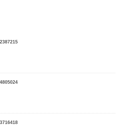
32387215
34805024
33716418