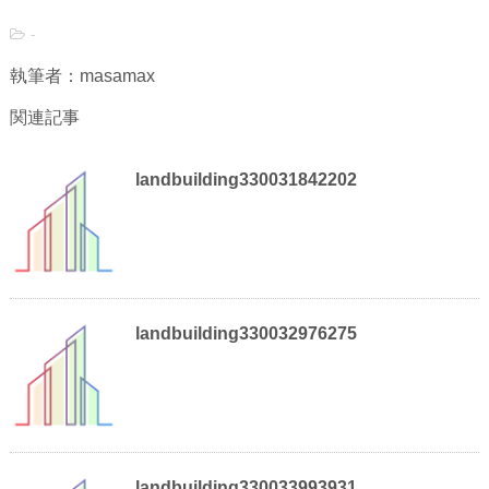
-
執筆者：masamax
関連記事
landbuilding330031842202
landbuilding330032976275
landbuilding330033993931