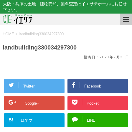
大阪・兵庫の土地・建物売却、無料査定はイエサテホームにお任せ
下さい。
HOME
>
landbuilding330034297300
landbuilding330034297300
投稿日：
2021年7月21日
Twitter
Facebook
Google+
Pocket
B!
はてブ
LINE