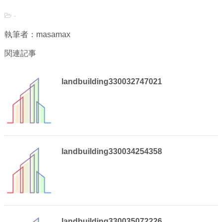
-
執筆者：masamax
関連記事
landbuilding330032747021
landbuilding330034254358
landbuilding330035072226