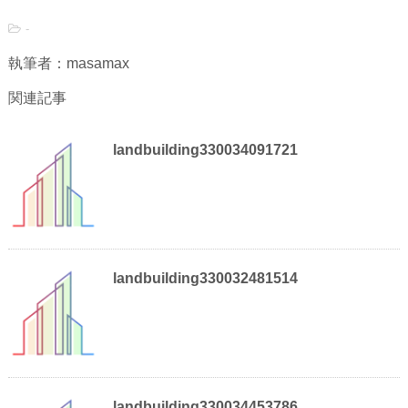
-
執筆者：masamax
関連記事
landbuilding330034091721
landbuilding330032481514
landbuilding330034453786