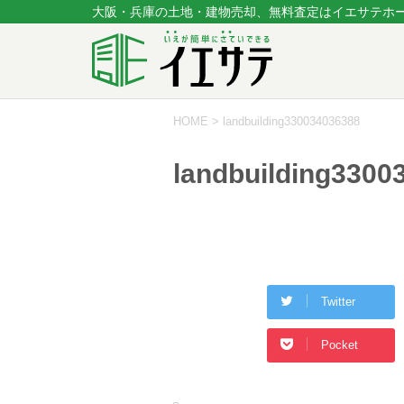
大阪・兵庫の土地・建物売却、無料査定はイエサテホ
HOME
>
landbuilding330034036388
landbuilding3300
Twitter
Pocket