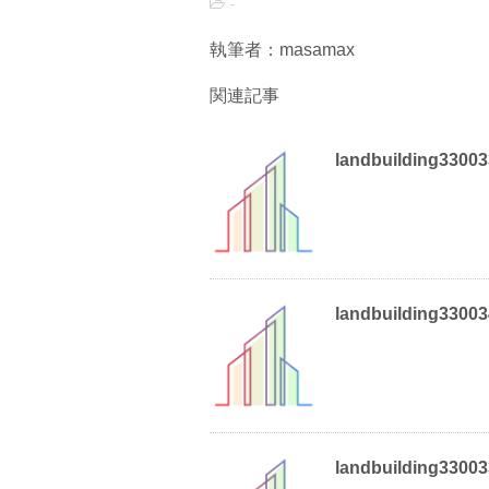
-
執筆者：masamax
関連記事
landbuilding3300
landbuilding3300
landbuilding3300