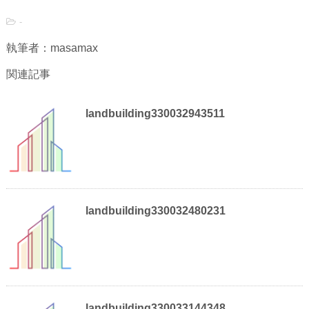
-
執筆者：masamax
関連記事
landbuilding330032943511
landbuilding330032480231
landbuilding330033144348