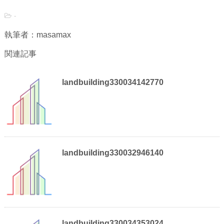
-
執筆者：masamax
関連記事
landbuilding330034142770
landbuilding330032946140
landbuilding330034353024