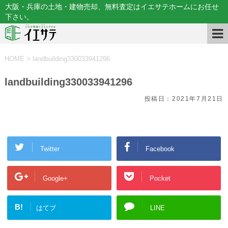
大阪・兵庫の土地・建物売却、無料査定はイエサテホームにお任せ
下さい。
HOME
>
landbuilding330033941296
landbuilding330033941296
投稿日：
2021年7月21日
Twitter
Facebook
Google+
Pocket
B!
はてブ
LINE