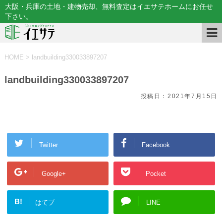
大阪・兵庫の土地・建物売却、無料査定はイエサテホームにお任せ
下さい。
HOME
>
landbuilding330033897207
landbuilding330033897207
投稿日：
2021年7月15日
Twitter
Facebook
Google+
Pocket
B!
はてブ
LINE