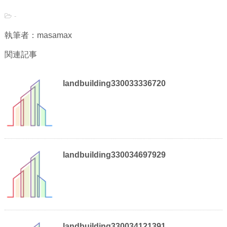
-
執筆者：masamax
関連記事
landbuilding330033336720
landbuilding330034697929
landbuilding330034121391