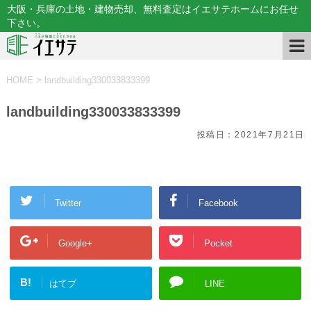
大阪・兵庫の土地・建物売却、無料査定はイエサテホームにお任せ
下さい。
HOME
>
landbuilding330033833399
landbuilding330033833399
投稿日：
2021年7月21日
Twitter
Facebook
Google+
Pocket
B!
はてブ
LINE