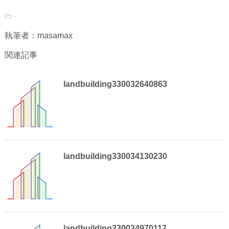
-
執筆者：masamax
関連記事
landbuilding330032640863
landbuilding330034130230
landbuilding330034970117