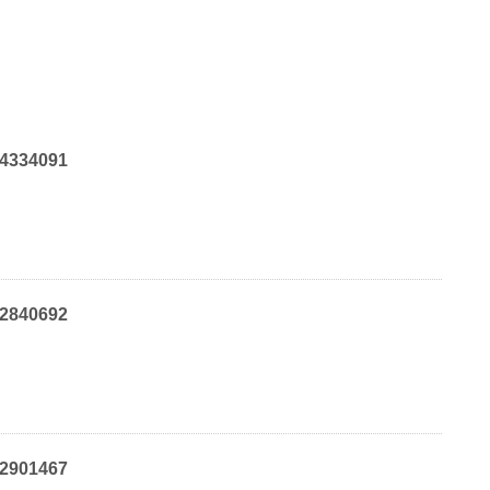
34334091
32840692
32901467