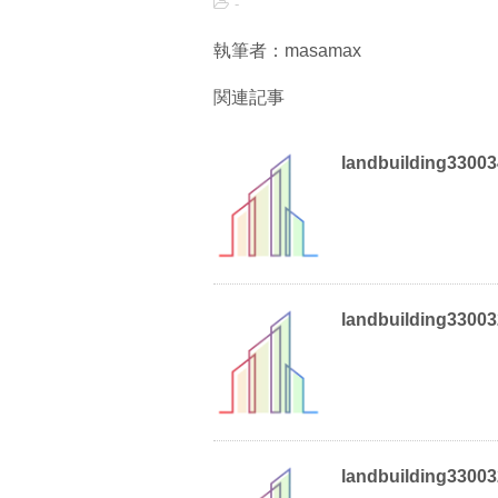
-
執筆者：masamax
関連記事
landbuilding3300
landbuilding3300
landbuilding3300