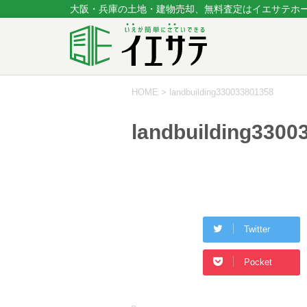
大阪・兵庫の土地・建物売却、無料査定はイエサテホ
HOME
>
landbuilding330033801358
landbuilding3300
Twitter
Pocket