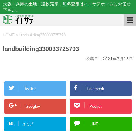
大阪・兵庫の土地・建物売却、無料査定はイエサテホームにお任せ
下さい。
HOME
>
landbuilding330033725793
landbuilding330033725793
投稿日：
2021年7月15日
Twitter
Facebook
Google+
Pocket
B!
はてブ
LINE