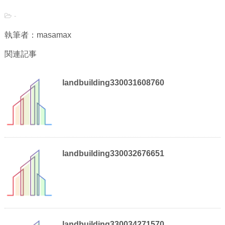
-
執筆者：masamax
関連記事
landbuilding330031608760
landbuilding330032676651
landbuilding330034271570