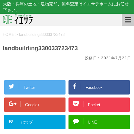
大阪・兵庫の土地・建物売却、無料査定はイエサテホームにお任せ
下さい。
HOME
>
landbuilding330033723473
landbuilding330033723473
投稿日：
2021年7月21日
Twitter
Facebook
Google+
Pocket
B!
はてブ
LINE