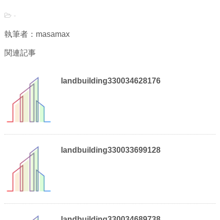
-
執筆者：masamax
関連記事
landbuilding330034628176
landbuilding330033699128
landbuilding330034689738