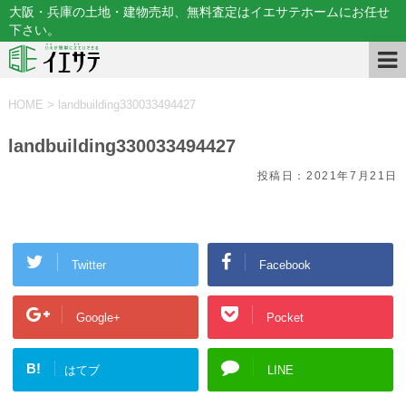
大阪・兵庫の土地・建物売却、無料査定はイエサテホームにお任せ
下さい。
HOME
>
landbuilding330033494427
landbuilding330033494427
投稿日：
2021年7月21日
Twitter
Facebook
Google+
Pocket
B!
はてブ
LINE