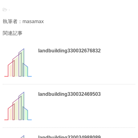
-
執筆者：masamax
関連記事
landbuilding330032676832
landbuilding330032469503
landbuilding330034988089