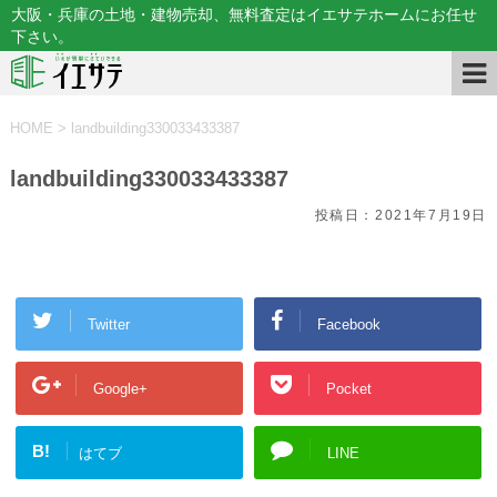
大阪・兵庫の土地・建物売却、無料査定はイエサテホームにお任せ
下さい。
HOME
>
landbuilding330033433387
landbuilding330033433387
投稿日：
2021年7月19日
Twitter
Facebook
Google+
Pocket
B!
はてブ
LINE