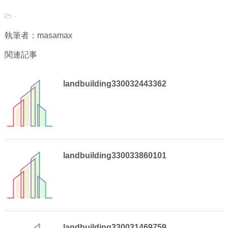
-
執筆者：masamax
関連記事
landbuilding330032443362
landbuilding330033860101
landbuilding330031469759