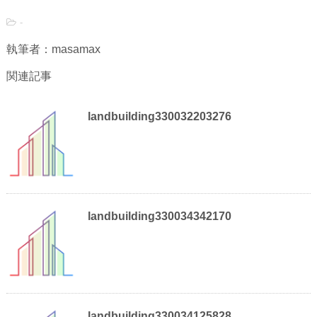
-
執筆者：masamax
関連記事
landbuilding330032203276
landbuilding330034342170
landbuilding330034125828