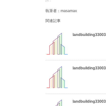
-
執筆者：masamax
関連記事
landbuilding3300
landbuilding3300
landbuilding3300