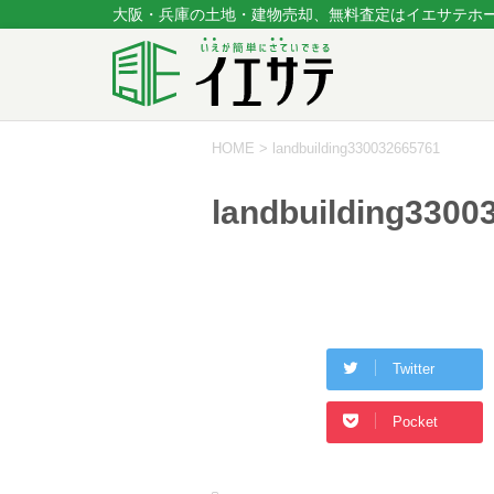
大阪・兵庫の土地・建物売却、無料査定はイエサテホ
HOME
>
landbuilding330032665761
landbuilding3300
Twitter
Pocket