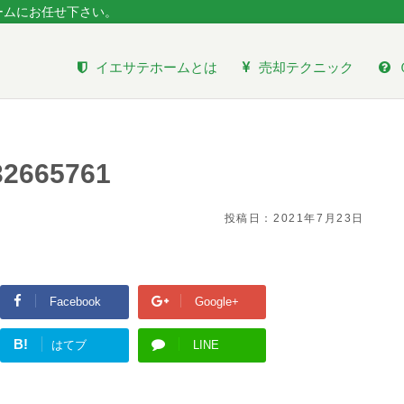
ームにお任せ下さい。
イエサテホームとは
売却テクニック
32665761
投稿日：
2021年7月23日
Facebook
Google+
B!
はてブ
LINE