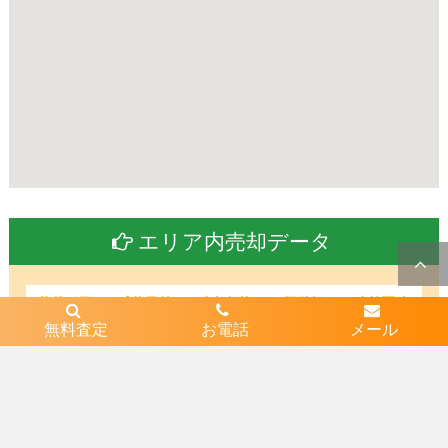
エリア内売却データ
物件種目
成約日付
売却価格
坪単価
土地面積
無料査定
お電話
メール
土地
2020/10/22
680万円
13.1万円
172.04㎡
土地
2020/07/06
1120万円
15.0万円
247.36㎡