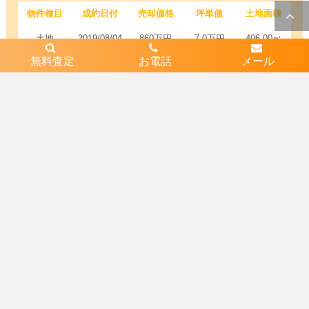
物件種目
成約日付
売却価格
坪単価
土地面積
土地
2019/08/04
860万円
7.0万円
406.00㎡
無料査定
お電話
メール
土地
2019/08/03
1450万円
18.5万円
259.43㎡
不動産売却無料査定はコチラか
ら
近隣エリア
1
兵庫県相生市双葉１丁目