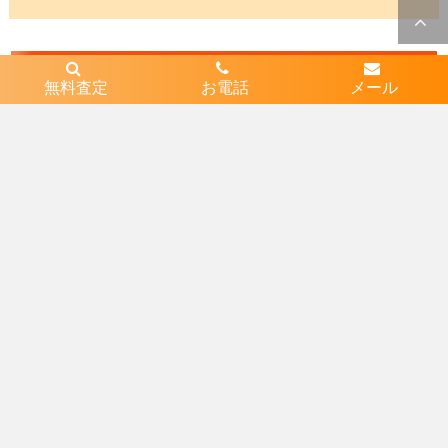
不動産売却無料査定はコチラか
無料査定
お電話
メール
ら
近隣エリア
1
兵庫県伊丹市中野西２丁目
2
兵庫県伊丹市北野２丁目
3
兵庫県伊丹市北野６丁目