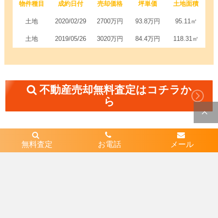
物件種目
成約日付
売却価格
坪単価
土地面積
土地
2020/02/29
2700万円
93.8万円
95.11㎡
土地
2019/05/26
3020万円
84.4万円
118.31㎡
不動産売却無料査定はコチラか
ら
近隣エリア
無料査定
お電話
メール
1
兵庫県尼崎市上ノ島町１丁目
2
兵庫県尼崎市上ノ島町２丁目