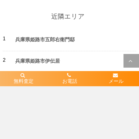
近隣エリア
1
兵庫県姫路市五郎右衛門邸
2
兵庫県姫路市伊伝居
無料査定
お電話
メール
3
兵庫県姫路市八代
4
兵庫県姫路市八代宮前町
5
兵庫県姫路市八代本町２丁目