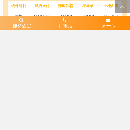
物件種目
成約日付
売却価格
坪単価
土地面積
土地
2020/12/25
1290万円
12.8万円
333.04㎡
無料査定
お電話
メール
土地
2020/11/29
900万円
20.0万円
148.81㎡
不動産売却無料査定はコチラか
ら
近隣エリア
1
兵庫県姫路市保城