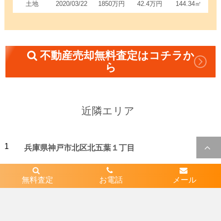
土地
2020/03/22
1850万円
42.4万円
144.34㎡
不動産売却無料査定はコチラか
ら
近隣エリア
1
兵庫県神戸市北区北五葉１丁目
無料査定
お電話
メール
2
兵庫県神戸市北区北五葉２丁目
3
兵庫県神戸市北区南五葉３丁目